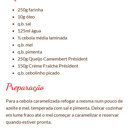
250g farinha
10g óleo
q.b. sal
125ml água
½ cebola média laminada
q.b. mel
q.b. pimenta
250g Queijo Camembert Président
150g Crème Fraîche Président
q.b. cebolinho picado
Preparação
Para a cebola caramelizada refogar a mesma num pouco de
azeite e mel, temperada com sal e pimenta. Deixar cozinhar
em lume fraco até o mel começar a caramelizar e reservar
quando estiver pronta.